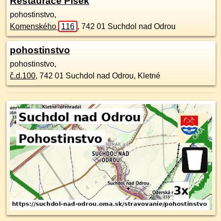
Restaurace Plšek
pohostinstvo,
Komenského
116
,
742 01
Suchdol nad Odrou
pohostinstvo
pohostinstvo,
č.d.
100
,
742 01
Suchdol nad Odrou, Kletné