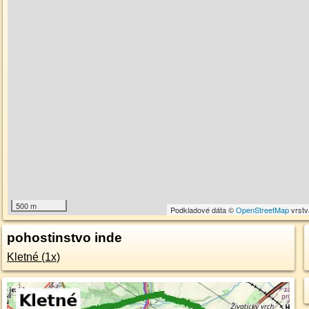
500 m
Podkladové dáta ©
OpenStreetMap
vrst
pohostinstvo inde
Kletné (1x)